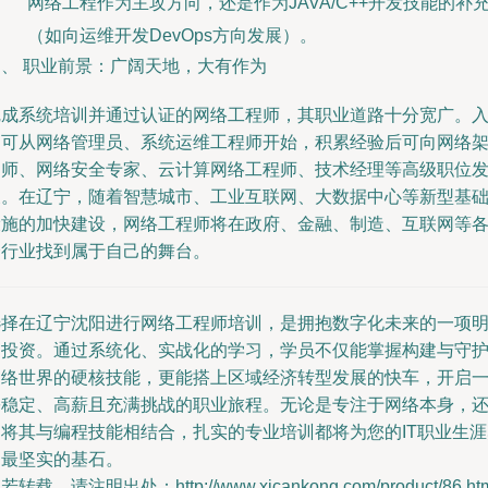
网络工程作为主攻方向，还是作为JAVA/C++开发技能的补
（如向运维开发DevOps方向发展）。
四、 职业前景：广阔天地，大有作为
完成系统培训并通过认证的网络工程师，其职业道路十分宽广。
门可从网络管理员、系统运维工程师开始，积累经验后可向网络
构师、网络安全专家、云计算网络工程师、技术经理等高级职位
展。在辽宁，随着智慧城市、工业互联网、大数据中心等新型基
设施的加快建设，网络工程师将在政府、金融、制造、互联网等
个行业找到属于自己的舞台。
选择在辽宁沈阳进行网络工程师培训，是拥抱数字化未来的一项
智投资。通过系统化、实战化的学习，学员不仅能掌握构建与守
网络世界的硬核技能，更能搭上区域经济转型发展的快车，开启
份稳定、高薪且充满挑战的职业旅程。无论是专注于网络本身，
是将其与编程技能相结合，扎实的专业培训都将为您的IT职业生涯
定最坚实的基石。
若转载，请注明出处：http://www.xicankong.com/product/86.ht