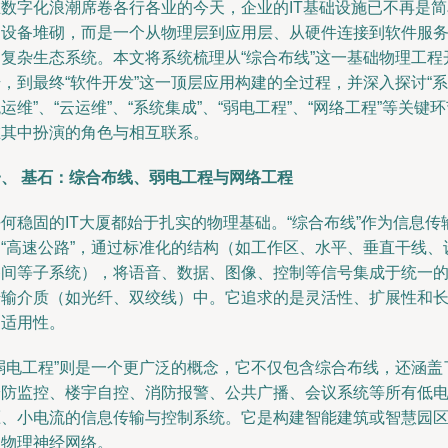
在数字化浪潮席卷各行各业的今天，企业的IT基础设施已不再是简
的设备堆砌，而是一个从物理层到应用层、从硬件连接到软件服
的复杂生态系统。本文将系统梳理从“综合布线”这一基础物理工程
，到最终“软件开发”这一顶层应用构建的全过程，并深入探讨“系
运维”、“云运维”、“系统集成”、“弱电工程”、“网络工程”等关键
在其中扮演的角色与相互联系。
一、 基石：综合布线、弱电工程与网络工程
何稳固的IT大厦都始于扎实的物理基础。“综合布线”作为信息传
的“高速公路”，通过标准化的结构（如工作区、水平、垂直干线、
备间等子系统），将语音、数据、图像、控制等信号集成于统一
传输介质（如光纤、双绞线）中。它追求的是灵活性、扩展性和
期适用性。
“弱电工程”则是一个更广泛的概念，它不仅包含综合布线，还涵盖
安防监控、楼宇自控、消防报警、公共广播、会议系统等所有低
压、小电流的信息传输与控制系统。它是构建智能建筑或智慧园
的物理神经网络。