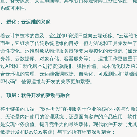
排查、备份恢复、安全加固等。其核心目标是保障业务连续性，
升系统可用性。
、 进化：云运维的兴起
着云计算技术的普及，企业的IT资源日益向云端迁移。“云运维”
运而生，它继承了传统系统运维的目标，但方法论和工具集发生
革命性变化。运维对象从物理服务器转变为虚拟化的云资源（如
服务器、云数据库、对象存储、容器服务等）。运维工作更侧重
过API和自动化脚本进行资源编排、弹性伸缩、成本优化以及跨
混合云环境的管理。云运维强调敏捷、自动化、可观测性和“基础
施即代码”，使得运维与开发的关系更加紧密。
四、 顶层：软件开发的驱动与融合
在整个链条的顶端，“软件开发”直接服务于企业的核心业务与创新
求。无论是内部使用的管理系统，还是面向客户的产品应用，软
都是实现业务价值、提升竞争力的最终载体。现代软件开发（尤
敏捷开发和DevOps实践）与前述所有环节深度耦合：