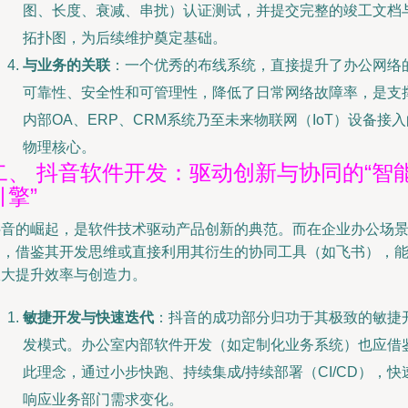
图、长度、衰减、串扰）认证测试，并提交完整的竣工文档
拓扑图，为后续维护奠定基础。
与业务的关联
：一个优秀的布线系统，直接提升了办公网络
可靠性、安全性和可管理性，降低了日常网络故障率，是支
内部OA、ERP、CRM系统乃至未来物联网（IoT）设备接入
物理核心。
二、 抖音软件开发：驱动创新与协同的“智
引擎”
抖音的崛起，是软件技术驱动产品创新的典范。而在企业办公场
中，借鉴其开发思维或直接利用其衍生的协同工具（如飞书），
极大提升效率与创造力。
敏捷开发与快速迭代
：抖音的成功部分归功于其极致的敏捷
发模式。办公室内部软件开发（如定制化业务系统）也应借
此理念，通过小步快跑、持续集成/持续部署（CI/CD），快
响应业务部门需求变化。