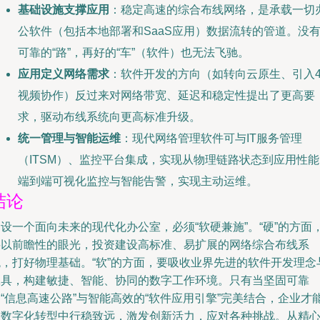
基础设施支撑应用
：稳定高速的综合布线网络，是承载一切
公软件（包括本地部署和SaaS应用）数据流转的管道。没
可靠的“路”，再好的“车”（软件）也无法飞驰。
应用定义网络需求
：软件开发的方向（如转向云原生、引入4
视频协作）反过来对网络带宽、延迟和稳定性提出了更高要
求，驱动布线系统向更高标准升级。
统一管理与智能运维
：现代网络管理软件可与IT服务管理
（ITSM）、监控平台集成，实现从物理链路状态到应用性能
端到端可视化监控与智能告警，实现主动运维。
结论
设一个面向未来的现代化办公室，必须“软硬兼施”。“硬”的方面
要以前瞻性的眼光，投资建设高标准、易扩展的网络综合布线系
统，打好物理基础。“软”的方面，要吸收业界先进的软件开发理念
工具，构建敏捷、智能、协同的数字工作环境。只有当坚固可靠
“信息高速公路”与智能高效的“软件应用引擎”完美结合，企业才
在数字化转型中行稳致远，激发创新活力，应对各种挑战。从精