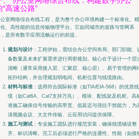
一、 办公室网络综合布线：构建数字办公
的“高速公路”
办公室网络综合布线工程，是为整个办公环境构建一个标准化、
块化、高性能的信息传输物理平台。它如同城市的道路与管网系
统，是所有数字应用流畅运行的前提。
规划与设计
：工程伊始，需结合办公空间布局、部门职能、
备数量及未来扩展需求进行周密规划。核心在于设计一个层
清晰（通常采用接入层、汇聚层、核心层）、易于管理的网
拓扑结构，并合理规划弱电间、机柜位置与线缆路由。
材料与标准
：选用符合国际标准（如TIA/EIA-568）的优质线
缆（如Cat6A、Cat7支持万兆）、模块、配线架及机柜。高
准施工确保信号传输的高带宽、低延迟与强抗干扰能力，为
清视频会议、大文件传输、云应用访问提供保障。
施工与测试
：专业施工团队进行规范安装，确保线缆铺设整
齐、标识清晰。完工后必须进行严格的连通性、性能（如接