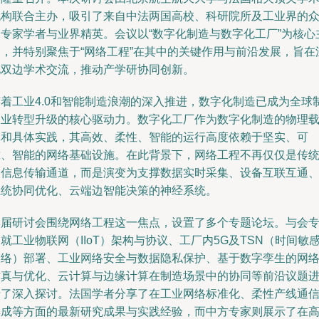
机构联合主办，吸引了来自中法两国高校、科研院所及工业界的
多专家学者与业界精英。会议以“数字化制造与数字化工厂”为核心
题，并特别聚焦于“网络工程”在其中的关键作用与前沿发展，旨在
化双边学术交流，推动产学研协同创新。
随着工业4.0和智能制造浪潮的深入推进，数字化制造已成为全球
造业转型升级的核心驱动力。数字化工厂作为数字化制造的物理
体和具体实践，其高效、柔性、智能的运行高度依赖于坚实、可
靠、智能的网络基础设施。在此背景下，网络工程不再仅仅是传
的信息传输通道，而是演变为支撑数据实时采集、设备互联互通
系统协同优化、云端边智能决策的神经系统。
本届研讨会围绕网络工程这一焦点，设置了多个专题论坛。与会
就工业物联网（IIoT）架构与协议、工厂内5G及TSN（时间敏
网络）部署、工业网络安全与数据隐私保护、基于数字孪生的网
仿真与优化、云计算与边缘计算在制造场景中的协同等前沿议题
行了深入探讨。法国学者分享了在工业网络标准化、柔性产线通
集成等方面的最新研究成果与实践经验，而中方专家则展示了在