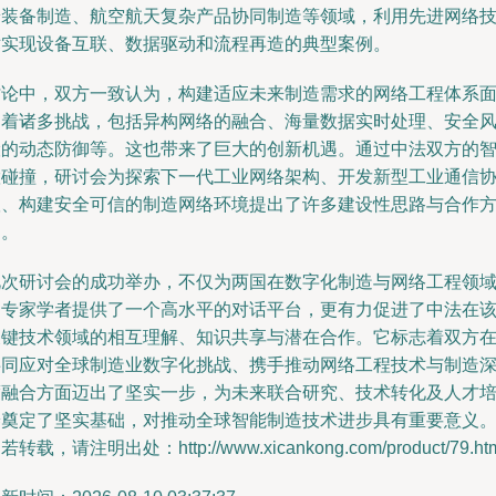
端装备制造、航空航天复杂产品协同制造等领域，利用先进网络
术实现设备互联、数据驱动和流程再造的典型案例。
讨论中，双方一致认为，构建适应未来制造需求的网络工程体系
临着诸多挑战，包括异构网络的融合、海量数据实时处理、安全
险的动态防御等。这也带来了巨大的创新机遇。通过中法双方的
慧碰撞，研讨会为探索下一代工业网络架构、开发新型工业通信
议、构建安全可信的制造网络环境提出了许多建设性思路与合作
向。
此次研讨会的成功举办，不仅为两国在数字化制造与网络工程领
的专家学者提供了一个高水平的对话平台，更有力促进了中法在
关键技术领域的相互理解、知识共享与潜在合作。它标志着双方
共同应对全球制造业数字化挑战、携手推动网络工程技术与制造
度融合方面迈出了坚实一步，为未来联合研究、技术转化及人才
养奠定了坚实基础，对推动全球智能制造技术进步具有重要意义
若转载，请注明出处：http://www.xicankong.com/product/79.ht