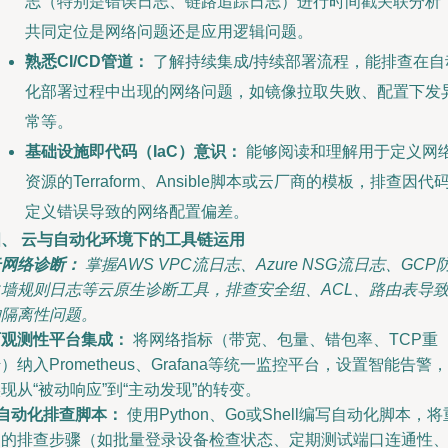
志（特别是错误日志、链路追踪日志）进行时间戳关联分析
共同定位是网络问题还是应用逻辑问题。
熟悉CI/CD管道：
了解持续集成/持续部署流程，能排查在自
化部署过程中出现的网络问题，如镜像拉取失败、配置下发
常等。
基础设施即代码（IaC）意识：
能够阅读和理解用于定义网
资源的Terraform、Ansible脚本或云厂商的模板，排查因代
定义错误导致的网络配置偏差。
四、 云与自动化环境下的工具链运用
云网络诊断：
掌握AWS VPC流日志、Azure NSG流日志、GCP
火墙规则日志等云原生诊断工具，排查安全组、ACL、路由表导
的隔离性问题。
可观测性平台集成：
将网络指标（带宽、包量、错包率、TCP重
）纳入Prometheus、Grafana等统一监控平台，设置智能告警，
现从“被动响应”到“主动发现”的转变。
自动化排查脚本：
使用Python、Go或Shell编写自动化脚本，将
复的排查步骤（如批量登录设备检查状态、定期测试端口连通性