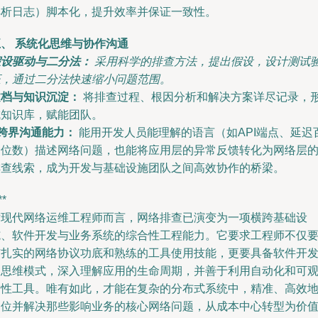
解析日志）脚本化，提升效率并保证一致性。
五、 系统化思维与协作沟通
假设驱动与二分法：
采用科学的排查方法，提出假设，设计测试
证，通过二分法快速缩小问题范围。
文档与知识沉淀：
将排查过程、根因分析和解决方案详尽记录，
成知识库，赋能团队。
跨界沟通能力：
能用开发人员能理解的语言（如API端点、延迟
分位数）描述网络问题，也能将应用层的异常反馈转化为网络层
排查线索，成为开发与基础设施团队之间高效协作的桥梁。
**
对现代网络运维工程师而言，网络排查已演变为一项横跨基础设
施、软件开发与业务系统的综合性工程能力。它要求工程师不仅
有扎实的网络协议功底和熟练的工具使用技能，更要具备软件开
的思维模式，深入理解应用的生命周期，并善于利用自动化和可
测性工具。唯有如此，才能在复杂的分布式系统中，精准、高效
定位并解决那些影响业务的核心网络问题，从成本中心转型为价