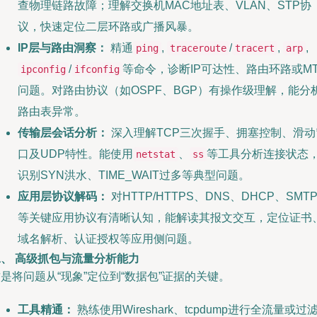
查物理链路故障；理解交换机MAC地址表、VLAN、STP协
议，快速定位二层环路或广播风暴。
IP层与路由洞察：
精通
,
/
,
,
ping
traceroute
tracert
arp
/
等命令，诊断IP可达性、路由环路或M
ipconfig
ifconfig
问题。对路由协议（如OSPF、BGP）有操作级理解，能分
路由表异常。
传输层会话分析：
深入理解TCP三次握手、拥塞控制、滑动
口及UDP特性。能使用
、
等工具分析连接状态
netstat
ss
识别SYN洪水、TIME_WAIT过多等典型问题。
应用层协议解码：
对HTTP/HTTPS、DNS、DHCP、SMT
等关键应用协议有清晰认知，能解读其报文交互，定位证书
域名解析、认证授权等应用侧问题。
二、 高级抓包与流量分析能力
是将问题从“现象”定位到“数据包”证据的关键。
工具精通：
熟练使用Wireshark、tcpdump进行全流量或过